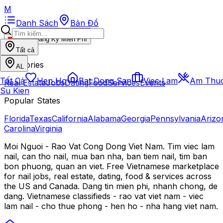
M
Danh Sách
Bản Đồ
Đăng Ký Miễn Phí
VI
Tất cả
Categories
AL
Tất Cả
Hen Ho
Bat Dong San
Viec Lam
Am Thu
Real Estate
Jobs
Dating
Food
Services
Events
Su Kien
Popular States
Florida
Texas
California
Alabama
Georgia
Pennsylvania
Arizo
Carolina
Virginia
Moi Nguoi - Rao Vat Cong Dong Viet Nam. Tim viec lam
nail, can tho nail, mua ban nha, ban tiem nail, tim ban
bon phuong, quan an viet. Free Vietnamese marketplace
for nail jobs, real estate, dating, food & services across
the US and Canada. Dang tin mien phi, nhanh chong, de
dang. Vietnamese classifieds - rao vat viet nam - viec
lam nail - cho thue phong - hen ho - nha hang viet nam.