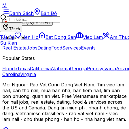
M
Danh Sách
Bản Đồ
Đăng Ký Miễn Phí
VI
Tất cả
Tất Cả
Hen Ho
Bat Dong San
Viec Lam
Am Thu
Categories
Su Kien
Real Estate
Jobs
Dating
Food
Services
Events
Popular States
Florida
Texas
California
Alabama
Georgia
Pennsylvania
Arizo
Carolina
Virginia
Moi Nguoi - Rao Vat Cong Dong Viet Nam. Tim viec lam
nail, can tho nail, mua ban nha, ban tiem nail, tim ban
bon phuong, quan an viet. Free Vietnamese marketplace
for nail jobs, real estate, dating, food & services across
the US and Canada. Dang tin mien phi, nhanh chong, de
dang. Vietnamese classifieds - rao vat viet nam - viec
lam nail - cho thue phong - hen ho - nha hang viet nam.