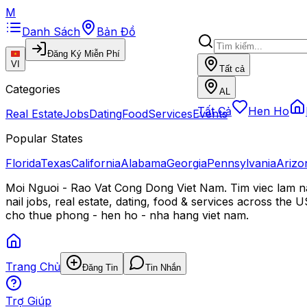
M
Danh Sách
Bản Đồ
Đăng Ký Miễn Phí
VI
Tất cả
Categories
AL
Tất Cả
Hen Ho
Real Estate
Jobs
Dating
Food
Services
Events
Popular States
Florida
Texas
California
Alabama
Georgia
Pennsylvania
Arizo
Moi Nguoi - Rao Vat Cong Dong Viet Nam. Tim viec lam nai
nail jobs, real estate, dating, food & services across the
cho thue phong - hen ho - nha hang viet nam.
Trang Chủ
Đăng Tin
Tin Nhắn
Trợ Giúp