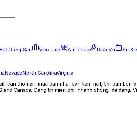
Bat Dong San
Viec Lam
Am Thuc
Dich Vu
Su Ki
na
Nevada
North Carolina
Virginia
l, can tho nail, mua ban nha, ban tiem nail, tim ban bon 
 US and Canada. Dang tin mien phi, nhanh chong, de dang. Vie