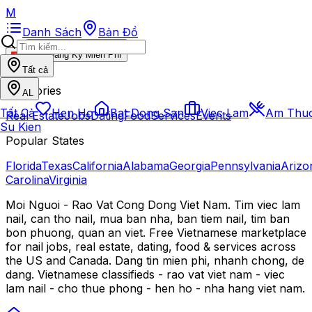
M
Danh Sách
Bản Đồ
Đăng Ký Miễn Phí
VI
Tất cả
Categories
AL
Tất Cả
Hen Ho
Bat Dong San
Viec Lam
Am Thu
Real Estate
Jobs
Dating
Food
Services
Events
Su Kien
Popular States
Florida
Texas
California
Alabama
Georgia
Pennsylvania
Arizo
Carolina
Virginia
Moi Nguoi - Rao Vat Cong Dong Viet Nam. Tim viec lam
nail, can tho nail, mua ban nha, ban tiem nail, tim ban
bon phuong, quan an viet. Free Vietnamese marketplace
for nail jobs, real estate, dating, food & services across
the US and Canada. Dang tin mien phi, nhanh chong, de
dang. Vietnamese classifieds - rao vat viet nam - viec
lam nail - cho thue phong - hen ho - nha hang viet nam.